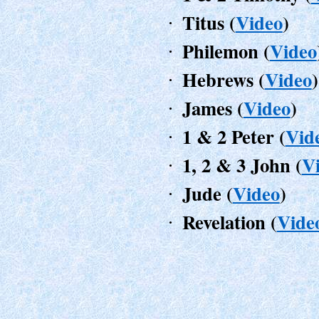
Titus (
Video
)
·
Philemon (
Video
·
Hebrews (
Video
)
·
James (
Video
)
·
1 & 2 Peter (
Vid
·
1, 2 & 3 John (
V
·
Jude (
Video
)
·
Revelation (
Vide
·