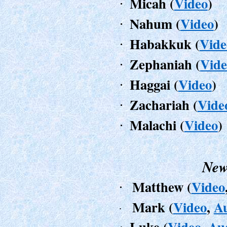
Micah (
Video
)
·
Nahum (
Video
)
·
Habakkuk (
Vide
·
Zephaniah (
Vide
·
Haggai (
Video
)
·
Zachariah (
Vide
·
Malachi (
Video
)
·
New
Matthew (
Video
·
Mark (
Video
,
A
·
Luke (
Video
,
Au