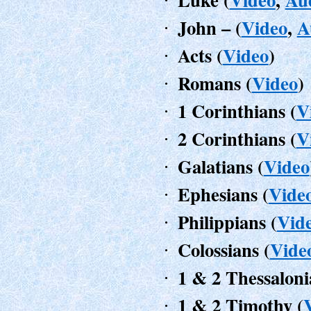
·
John – (
Video
,
A
·
Acts (
Video
)
·
Romans (
Video
)
·
1 Corinthians (
V
·
2 Corinthians (
V
·
Galatians (
Video
·
Ephesians (
Vide
·
Philippians (
Vid
·
Colossians (
Vide
·
1 & 2 Thessaloni
·
1 & 2 Timothy (
·