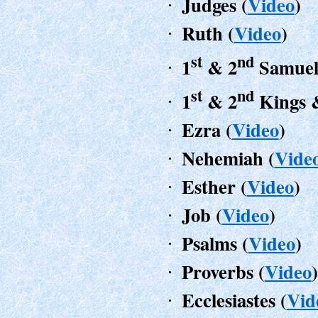
Judges (
Video
)
·
Ruth (
Video
)
·
st
nd
1
& 2
Samuel
·
st
nd
1
& 2
Kings &
·
Ezra (
Video
)
·
Nehemiah (
Vide
·
Esther (
Video
)
·
Job (
Video
)
·
Psalms (
Video
)
·
Proverbs (
Video
)
·
Ecclesiastes (
Vid
·