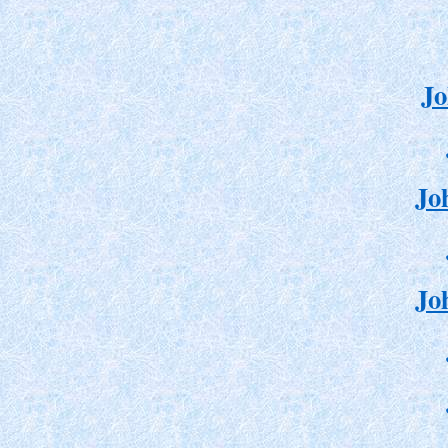
Jo
Jo
Jo