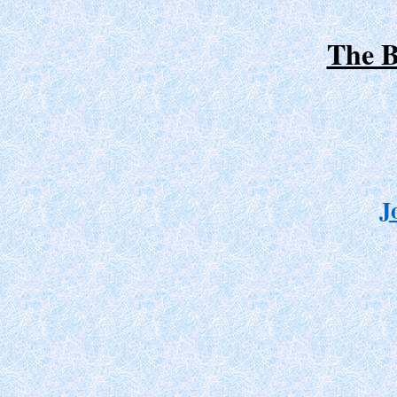
The B
J