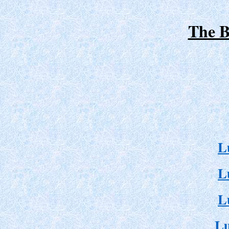
The B
L
L
L
Lu